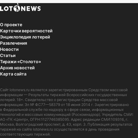
О проекте
Карточки вероятностей
Энциклопедия лотерей
Развлечения
Новости
Статьи
Тиражи «Столото»
Архив новостей
Карта сайта
Сайт
lotonews.ru
является зарегистрированным Средством массовой
информации — Результаты тиражей Всероссийских государственных
лотерей. 18+. Свидетельство о регистрации Средства массовой
информации: Эл № ФС77—58379 от 18 июня 2014 г. Зарегистрировано
в Федеральной службе по надзору в сфере связи, информационных
технологий и массовых коммуникаций (Роскомнадзор). Учредитель СМИ:
АО «ТК «Центр», ОГРН:1127746385095. Адрес редакции СМИ:109316, г.
Москва, Волгоградский проспект, д. 43, корп. 3. Публикация результатов
тиражей на сайте lotonews.ru осуществляется в день проведения
соответствующих тиражей.