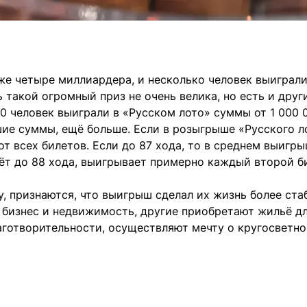
уже четыре миллиардера, и несколько человек выиграл
ь такой огромный приз не очень велика, но есть и друг
00 человек выиграли в «Русском лото» суммы от 1 000 
шие суммы, ещё больше. Если в розыгрыше «Русского л
 от всех билетов. Если до 87 хода, то в среднем выиг
дёт до 88 хода, выигрывает примерно каждый второй б
, признаются, что выигрыш сделал их жизнь более ста
 бизнес и недвижимость, другие приобретают жильё дл
лаготворительности, осуществляют мечту о кругосветн