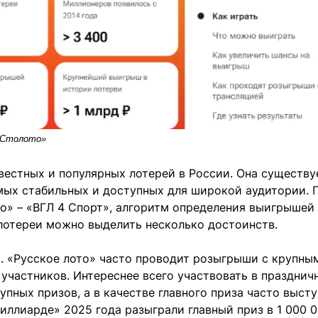
«Столото»
вестных и популярных лотерей в России. Она существу
амых стабильных и доступных для широкой аудитории. 
о» – «ВГЛ 4 Спорт», алгоритм определения выигрышей
й лотереи можно выделить несколько достоинств.
и
. «Русское лото» часто проводит розыгрыши с крупны
участников. Интереснее всего участвовать в празднич
пных призов, а в качестве главного приза часто выст
ллиарде» 2025 года разыграли главный приз в 1 000 