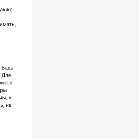
также
имать,
 Ведь
. Для
изов.
еры
мы, и
ь, на