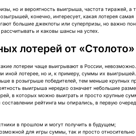
ризы, но и вероятность выигрыша, частота тиражей, а 
озыгрышей, конечно, интересует, какая лотерея самая
гают большие джекпоты или суперпризы, но важно пон
рассчитывать и каковы шансы на успех.
ых лотерей от «Столото»
 какие лотереи чаще выигрывают в России, невозможно.
и иной лотерее, но и, к примеру, суммы их выигрышей
льше в розыгрыше победителей, тем меньше крупных пр
роятность выигрыша нередко означает небольшие разм
ерей, в которых можно выиграть и просто крупные сум
составлении рейтинга мы опирались, в первую очеред
тники в прошлом и могут получить в будущем;
озможной для игры суммы, так и просто относительно