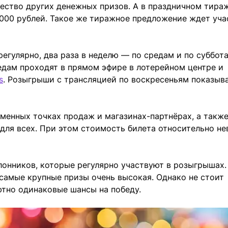
жество других денежных призов. А в праздничном тираж
 000 рублей. Такое же тиражное предложение ждет уч
егулярно, два раза в неделю — по средам и по суббота
едам проходят в прямом эфире в лотерейном центре и
s
. Розыгрыши с трансляцией по воскресеньям показыв
менных точках продаж и магазинах-партнёрах, а такж
 для всех. При этом стоимость билета относительно не
лонников, которые регулярно участвуют в розыгрышах.
самые крупные призы очень высокая. Однако не стоит
ютно одинаковые шансы на победу.