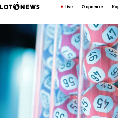
Главная
Статьи
Самые выигрышные лотереи от «Столото»
Live
О проекте
Ка