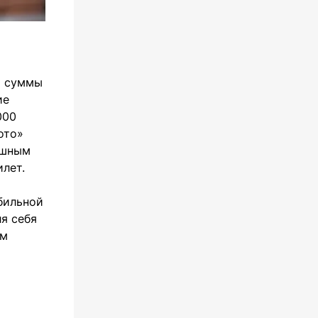
и суммы
ие
000
ото»
рышным
илет.
бильной
я себя
ом