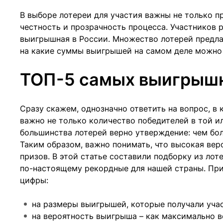
В выборе лотереи для участия важны не только п
честность и прозрачность процесса. Участников р
выигрышная в России. Множество лотерей предла
на какие суммы выигрышей на самом деле можно 
ТОП-5 самых выигрышн
Сразу скажем, однозначно ответить на вопрос, в
важно не только количество победителей в той ил
большинства лотерей верно утверждение: чем бо
Таким образом, важно понимать, что высокая ве
призов. В этой статье составили подборку из лот
по-настоящему рекордные для нашей страны. При 
цифры:
на размеры выигрышей, которые получали учас
на вероятность выигрыша – как максимально в