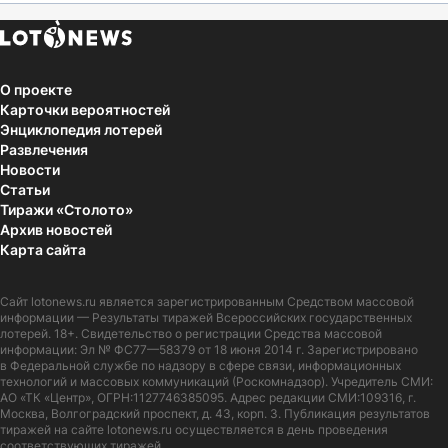
О проекте
Карточки вероятностей
Энциклопедия лотерей
Развлечения
Новости
Статьи
Тиражи «Столото»
Архив новостей
Карта сайта
Сайт
lotonews.ru
является зарегистрированным Средством массовой
информации — Результаты тиражей Всероссийских государственных
лотерей. 18+. Свидетельство о регистрации Средства массовой
информации: Эл № ФС77—58379 от 18 июня 2014 г. Зарегистрировано
в Федеральной службе по надзору в сфере связи, информационных
технологий и массовых коммуникаций (Роскомнадзор). Учредитель СМИ:
АО «ТК «Центр», ОГРН:1127746385095. Адрес редакции СМИ:109316, г.
Москва, Волгоградский проспект, д. 43, корп. 3. Публикация результатов
тиражей на сайте lotonews.ru осуществляется в день проведения
соответствующих тиражей.