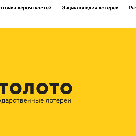
а «Гослото 5 из 36»
рточки вероятностей
Энциклопедия лотерей
Ра