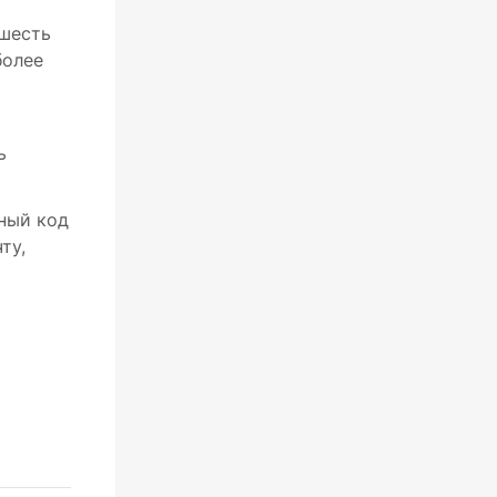
 шесть
более
ь
чный код
ту,