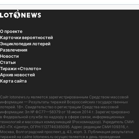
О проекте
Карточки вероятностей
Энциклопедия лотерей
Развлечения
Новости
Статьи
Тиражи «Столото»
Архив новостей
Карта сайта
Сайт
lotonews.ru
является зарегистрированным Средством массовой
информации — Результаты тиражей Всероссийских государственных
лотерей. 18+. Свидетельство о регистрации Средства массовой
информации: Эл № ФС77—58379 от 18 июня 2014 г. Зарегистрировано
в Федеральной службе по надзору в сфере связи, информационных
технологий и массовых коммуникаций (Роскомнадзор). Учредитель СМИ:
АО «ТК «Центр», ОГРН:1127746385095. Адрес редакции СМИ:109316, г.
Москва, Волгоградский проспект, д. 43, корп. 3. Публикация результатов
тиражей на сайте lotonews.ru осуществляется в день проведения