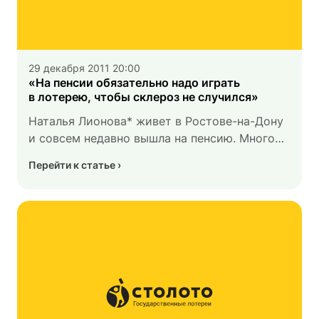
29 декабря 2011 20:00
«На пенсии обязательно надо играть
в лотерею, чтобы склероз не случился»
Наталья Лионова* живет в Ростове-на-Дону
и совсем недавно вышла на пенсию. Много
лет она проработала экономистом
Перейти к статье
на железной дороге. И только когда Наталья
перестала ежедневно ходить на работу, она
заметила, что рядом с домом есть киоск
Гослото, где она может снова и снова
общаться с любимыми цифрами.