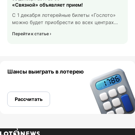
«Связной» объявляет прием!
С 1 декабря лотерейные билеты «Гослото»
можно будет приобрести во всех центрах
мобильной связи «Связной». Это очень
Перейти к статье
большой проект, над которым мы работали
не один месяц — помогали настраивать
оборудование, тестировали и отлаживали
все системы. Теперь, наконец, открываем
продажи!
Шансы выиграть в лотерею
Рассчитать