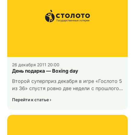
26 декабря 2011 20:00
День подарка — Boxing day
Второй суперприз декабря в игре «Гослото 5
из 36» спустя ровно две недели с прошлого
своего проявления перешел в руки, а точнее,
Перейти к статье
в личные кабинеты сразу двух участников
Гослото. Которые утром открыли не «боксы»,
а сайт Гослото, и увидели столь огромный
подарок судьбы.