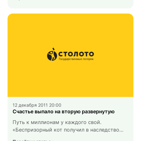
билетов. Каждый день они разделяют ваши
надежды и поддерживают ваше стремление
к выигрышу. Поэтому каждый выигрыш
в лотерею несет и частичку души человека,
работа которого — каждый день отправлять
вашу версию будущей призовой комбинации
нам. Мы называем их продавцами удачи.
12 декабря 2011 20:00
Счастье выпало на вторую развернутую
Путь к миллионам у каждого свой.
«Беспризорный кот получил в наследство
10 млн евро», «Грабители не заметили мешок