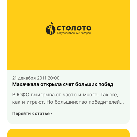
до конца. В завершение гонок одному
из участников нашей команды мы вручили
специальный приз — 1 000 000 рублей.
21 декабря 2011 20:00
Махачкала открыла счет больших побед
В ЮФО выигрывают часто и много. Так же,
как и играют. Но большинство победителей
категорически отказываются публиковать
Перейти к статье
свое имя и даже город, мотивируя это
спецификой региона. Но 2 ноября у нас
выиграл человек, который решился