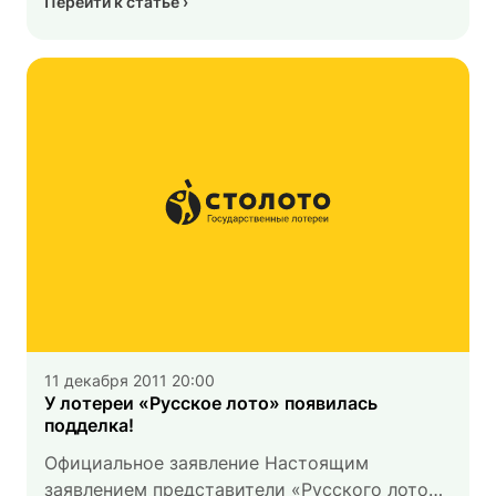
Перейти к статье
с миллионами», «Томский таксист получил
квартиру за то, что спас четверых детей
из огня» — это даже не все заголовки
«по теме», которые составляют поток
новостей одной из последних «магических
дат» декабря, 12.12.2011.
11 декабря 2011 20:00
У лотереи «Русское лото» появилась
подделка!
Официальное заявление Настоящим
заявлением представители «Русского лото»