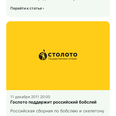
считают необходимым обратить внимание
Перейти к статье
всех участников лотереи,
ее распространителей, а также широкой
общественности, что на российском
лотерейном рынке отмечены факты продажи
лотереи-подделки всероссийской
телевизионной лотереи «Русское лото».
11 декабря 2011 20:00
Гослото поддержит российский бобслей
Российская сборная по бобслею и скелетону