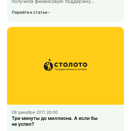
получила финансовую поддержку
Всероссийской государственной лотереи
Перейти к статье
«Гослото». На Кубке мира, который
стартовал 2 декабря 2011 года, команда
выступает уже в новой форме
со спонсорским логотипом компании.
Сотрудничество продлится до 2014 года.
08 декабря 2011 20:00
Три минуты до миллиона. А если бы
не успел?