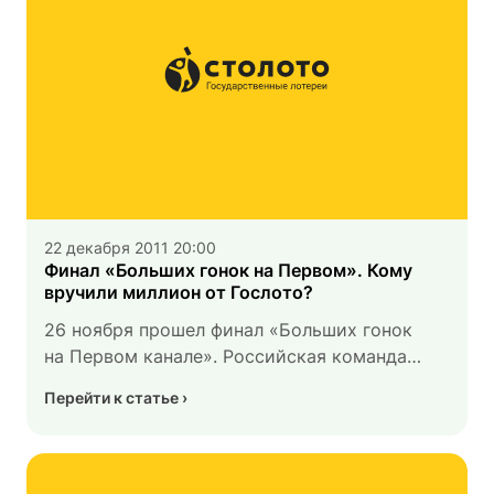
22 декабря 2011 20:00
Финал «Больших гонок на Первом». Кому
вручили миллион от Гослото?
26 ноября прошел финал «Больших гонок
на Первом канале». Российская команда
«Крылья Родины», генеральным спонсором
Перейти к статье
которой в этом сезоне являлась
Всероссийская государственная лотерея
«Гослото», в напряженной борьбе стала
лидером состязаний. Интрига сохранялась