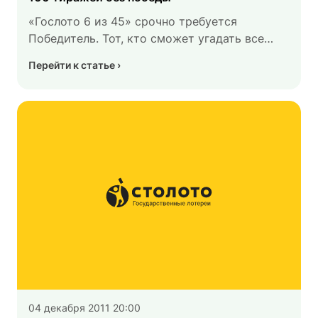
«Гослото 6 из 45» срочно требуется
Победитель. Тот, кто сможет угадать все
шесть чисел и получить суперприз в одни
Перейти к статье
руки. Уже сто тиражей мы живем без
Великой Победы. Мы накопили огромный
суперприз еще летом, потом провели
распределительный тираж, и снова накопили
почти 90 миллионов рублей.
04 декабря 2011 20:00