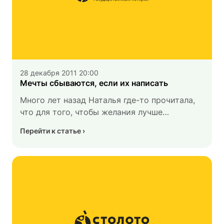
28 декабря 2011 20:00
Мечты сбываются, если их написать
Много лет назад Наталья где-то прочитала,
что для того, чтобы желания лучше
сбывались, их нужно записывать. Поскольку
Перейти к статье
у нее и тогда почти все необходимое уже
было, она взяла листочек и написала самое
невероятное, на ее взгляд, желание:
«Выиграть в лотерею крупную сумму»,
и убрала в дальний карман кошелька.
Прошло несколько лет, и случилось!