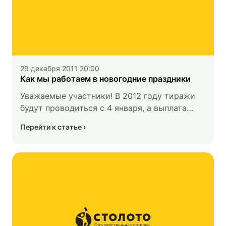
29 декабря 2011 20:00
Как мы работаем в новогодние праздники
Уважаемые участники! В 2012 году тиражи
будут проводиться с 4 января, а выплата
крупных выигрышей в центральном офисе
Перейти к статье
начнется 11.01 в 11.00. Обратите внимание,
что тиражи «Гослото 5 из 36» в 2011 году
проводятся до 29.12, посетить центральный
офис можно до 29.12 включительно, а время
проведения тиража «Гослото 6 из 45» 31.12
изменено.