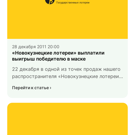
28 декабря 2011 20:00
«Новокузнецкие лотереи» выплатили
выигрыш победителю в маске
22 декабря в одной из точек продаж нашего
распространителя «Новокузнецкие лотереи»
произошло знаменательное событие: был
Перейти к статье
торжественно, в присутствии телекамер
вручен выигрыш на сумму 96 000 рублей.
Победительницей оказалась молодая
женщина, которая не позволила показать
свое лицо, но решилась на съемку в маске.