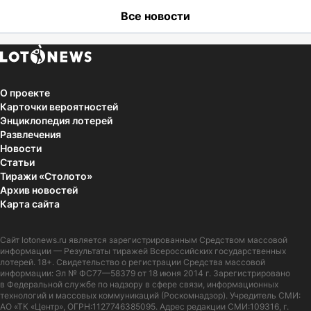
Все новости
О проекте
Карточки вероятностей
Энциклопедия лотерей
Развлечения
Новости
Статьи
Тиражи «Столото»
Архив новостей
Карта сайта
Сайт
lotonews.ru
является зарегистрированным Средством массовой
информации — Результаты тиражей Всероссийских государственных
лотерей. 18+. Свидетельство о регистрации Средства массовой
информации: Эл № ФС77—58379 от 18 июня 2014 г. Зарегистрировано
в Федеральной службе по надзору в сфере связи, информационных
технологий и массовых коммуникаций (Роскомнадзор). Учредитель СМИ:
АО «ТК «Центр», ОГРН:1127746385095. Адрес редакции СМИ:109316, г.