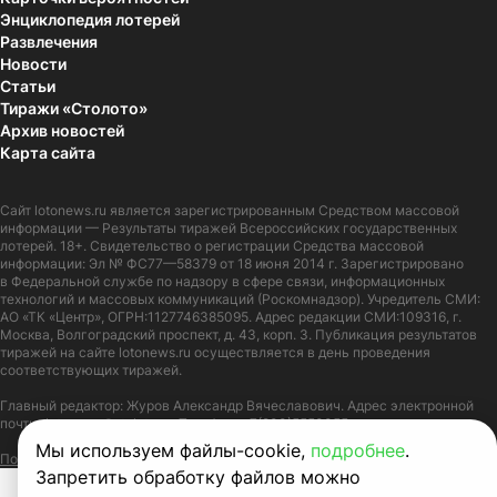
Энциклопедия лотерей
Развлечения
Новости
Статьи
Тиражи «Столото»
Архив новостей
Карта сайта
Сайт
lotonews.ru
является зарегистрированным Средством массовой
информации — Результаты тиражей Всероссийских государственных
лотерей. 18+. Свидетельство о регистрации Средства массовой
информации: Эл № ФС77—58379 от 18 июня 2014 г. Зарегистрировано
в Федеральной службе по надзору в сфере связи, информационных
технологий и массовых коммуникаций (Роскомнадзор). Учредитель СМИ:
АО «ТК «Центр», ОГРН:1127746385095. Адрес редакции СМИ:109316, г.
Москва, Волгоградский проспект, д. 43, корп. 3. Публикация результатов
тиражей на сайте lotonews.ru осуществляется в день проведения
соответствующих тиражей.
Главный редактор: Журов Александр Вячеславович. Адрес электронной
почты:
lotonews@stoloto.ru.
Телефон:
+7(900)5550055
Мы используем файлы-cookie,
подробнее
.
Политика в отношении обработки персональных данных
Правила Cookie
Запретить обработку файлов можно