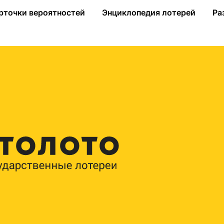
х можно купить?
рточки вероятностей
Энциклопедия лотерей
Ра