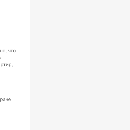
но, что
с
артир,
тране