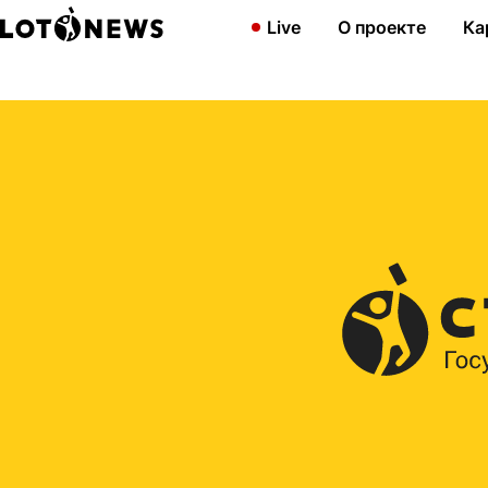
Главная
2011
35 миллионов рублей — это много. А что на ни
Live
О проекте
Ка