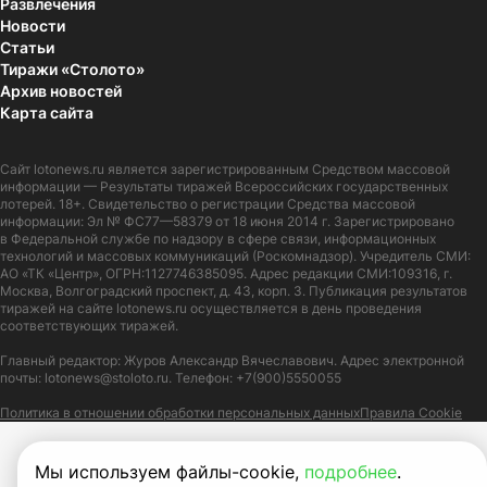
Развлечения
Новости
Статьи
Тиражи «Столото»
Архив новостей
Карта сайта
Сайт
lotonews.ru
является зарегистрированным Средством массовой
информации — Результаты тиражей Всероссийских государственных
лотерей. 18+. Свидетельство о регистрации Средства массовой
информации: Эл № ФС77—58379 от 18 июня 2014 г. Зарегистрировано
в Федеральной службе по надзору в сфере связи, информационных
технологий и массовых коммуникаций (Роскомнадзор). Учредитель СМИ:
АО «ТК «Центр», ОГРН:1127746385095. Адрес редакции СМИ:109316, г.
Москва, Волгоградский проспект, д. 43, корп. 3. Публикация результатов
тиражей на сайте lotonews.ru осуществляется в день проведения
соответствующих тиражей.
Главный редактор: Журов Александр Вячеславович. Адрес электронной
почты:
lotonews@stoloto.ru.
Телефон:
+7(900)5550055
Политика в отношении обработки персональных данных
Правила Cookie
Мы используем файлы-cookie,
подробнее
.