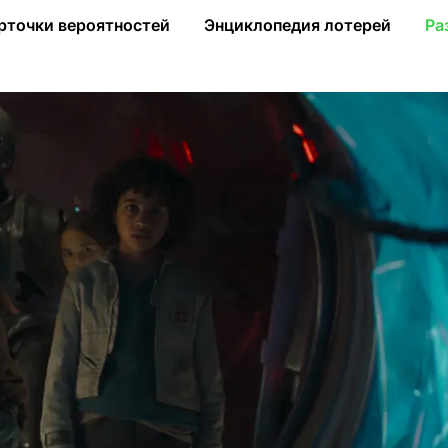
 вселенной с джедаями
рточки вероятностей
Энциклопедия лотерей
Ра