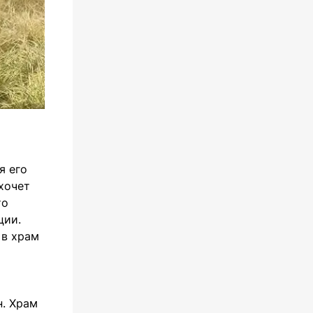
я его
 хочет
то
ции.
 в храм
н. Храм