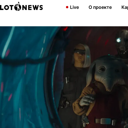
Главная
Развлечения
«Опорная команда»: новый сериал из
Live
О проекте
Ка