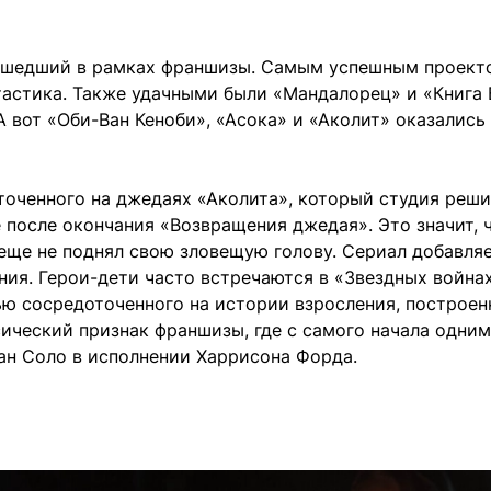
вышедший в рамках франшизы. Самым успешным проект
тастика. Также удачными были «Мандалорец» и «Книга
 вот «Оби-Ван Кеноби», «Асока» и «Аколит» оказались
точенного на джедаях «Аколита», который студия реши
 после окончания «Возвращения джедая». Это значит, 
еще не поднял свою зловещую голову. Сериал добавляе
ия. Герои-дети часто встречаются в «Звездных войнах
ью сосредоточенного на истории взросления, построен
сический признак франшизы, где с самого начала одним
ан Соло в исполнении Харрисона Форда.