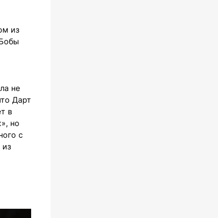
ом из
 Бобы
ла не
что Дарт
т в
», но
ного с
 из