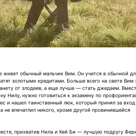
 живет обычный мальчик Вим. Он учится в обычной дл
платят золотыми кредитами. Больше всего на свете Вим
нету от злодеев, а еще лучше — стать джедаем. Вмес
ину Нилу, нужно готовиться к экзамену по профориента
лес и нашел таинственный люк, который принял за вход
ра не впечатлил никого, кроме другой провинившейся
есте, прихватив Нила и Кей Би — лучшую подругу Фер