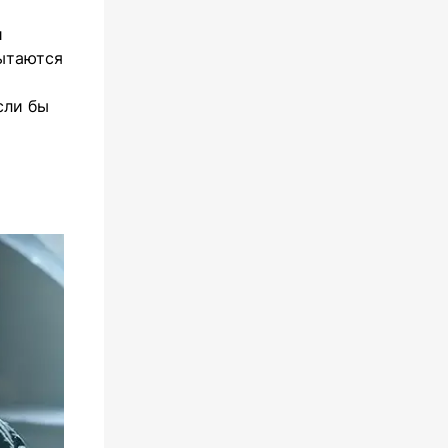
и
пытаются
сли бы