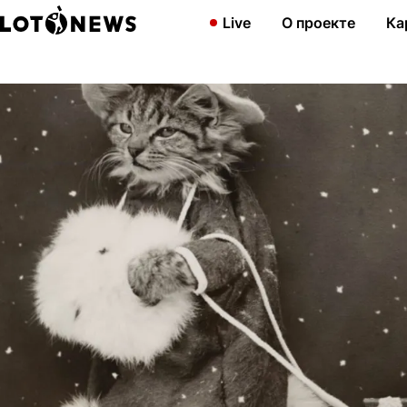
Главная
Развлечения
Самые новогодние звери: популярные 
Live
О проекте
Ка