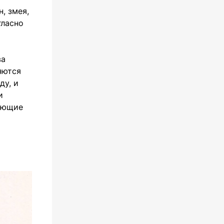
н, змея,
гласно
ва
яются
ду, и
и
шающие