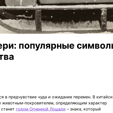
ери: популярные симво
тва
я в предчувствие чуда и ожидание перемен. В китайс
м животным-покровителем, определяющим характер
д станет
годом Огненной Лошади
– знака, который