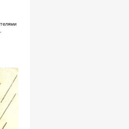
етелями
.