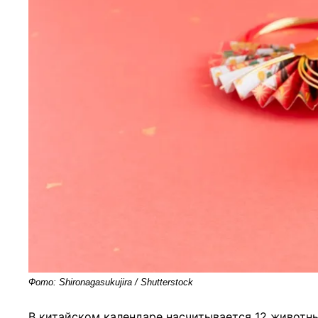
Фото: Shironagasukujira / Shutterstock
В китайском календаре насчитывается 12 животны