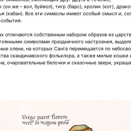
(он же – вол, буйвол), тигр (барс), кролик (кот), драко
инья (кабан). Все эти символы имеют особый смысл и, со
 события.
ах отличаются собственным набором образов из царст
стоянными символами праздничного настроения, выдел
ные олени, на которых Санта перемещается по небосво
тва скандинавского фольклора, а также милые кошки 
на, очаровательные белочки и сказочные звери, укра