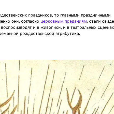
ждественских праздников, то главными праздничными
менно они, согласно
церковным преданиям
, стали свид
воспроизводят и в живописи, и в театральных сценках
временной рождественской атрибутике.