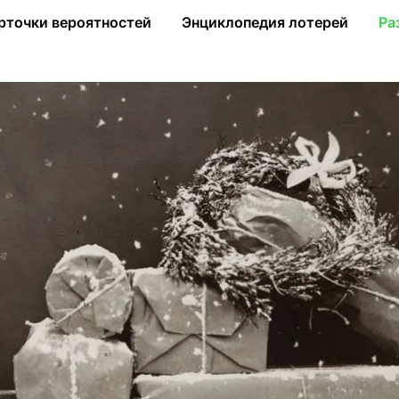
символы Нового года и Рождества
рточки вероятностей
Энциклопедия лотерей
Ра