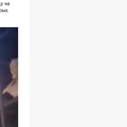
у на
орых