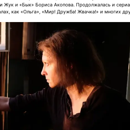
и Жук и «Бык» Бориса Акопова. Продолжалась и сериа
лах, как «Ольга», «Мир! Дружба! Жвачка!» и многих дру