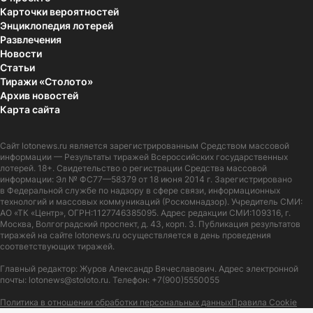
Карточки вероятностей
Энциклопедия лотерей
Развлечения
Новости
Статьи
Тиражи «Столото»
Архив новостей
Карта сайта
Сайт
lotonews.ru
является зарегистрированным Средством массовой
информации — Результаты тиражей Всероссийских государственных
лотерей. 18+. Свидетельство о регистрации Средства массовой
информации: Эл № ФС77—58379 от 18 июня 2014 г. Зарегистрировано
в Федеральной службе по надзору в сфере связи, информационных
технологий и массовых коммуникаций (Роскомнадзор). Учредитель СМИ:
АО «ТК «Центр», ОГРН:1127746385095. Адрес редакции СМИ:109316, г.
Москва, Волгоградский проспект, д. 43, корп. 3. Публикация результатов
тиражей на сайте lotonews.ru осуществляется в день проведения
соответствующих тиражей.
Главный редактор: Журов Александр Вячеславович. Адрес электронной
почты:
lotonews@stoloto.ru.
Телефон:
+7(900)5550055
Политика в отношении обработки персональных данных
Правила Cookie