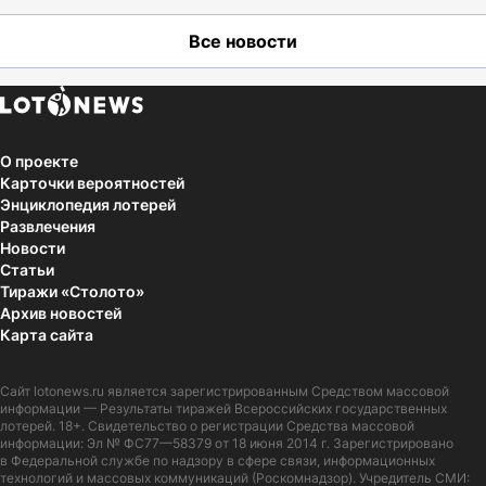
Все новости
О проекте
Карточки вероятностей
Энциклопедия лотерей
Развлечения
Новости
Статьи
Тиражи «Столото»
Архив новостей
Карта сайта
Сайт
lotonews.ru
является зарегистрированным Средством массовой
информации — Результаты тиражей Всероссийских государственных
лотерей. 18+. Свидетельство о регистрации Средства массовой
информации: Эл № ФС77—58379 от 18 июня 2014 г. Зарегистрировано
в Федеральной службе по надзору в сфере связи, информационных
технологий и массовых коммуникаций (Роскомнадзор). Учредитель СМИ: