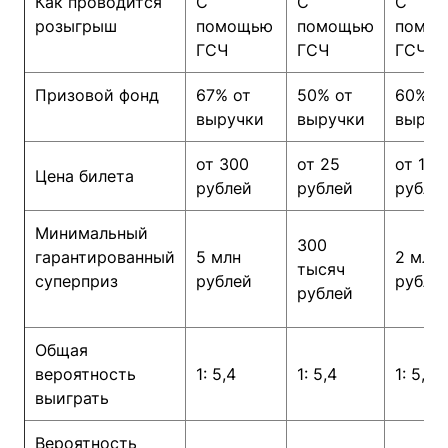
Как проводится
С
С
С
розыгрыш
помощью
помощью
помо
ГСЧ
ГСЧ
ГСЧ
Призовой фонд
67% от
50% от
60% о
выручки
выручки
выруч
от 300
от 25
от 100
Цена билета
рублей
рублей
рубле
Минимальный
300
гарантированный
5 млн
2 млн
тысяч
суперприз
рублей
рубле
рублей
Общая
вероятность
1: 5,4
1: 5,4
1: 5,4
выиграть
Вероятность