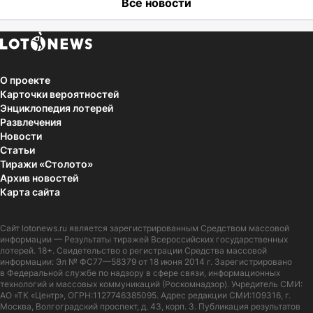
Все новости
О проекте
Карточки вероятностей
Энциклопедия лотерей
Развлечения
Новости
Статьи
Тиражи «Столото»
Архив новостей
Карта сайта
Сайт
lotonews.ru
является зарегистрированным Средством массовой
информации — Результаты тиражей Всероссийских государственных
лотерей. 18+. Свидетельство о регистрации Средства массовой
информации: Эл № ФС77—58379 от 18 июня 2014 г. Зарегистрировано
в Федеральной службе по надзору в сфере связи, информационных
технологий и массовых коммуникаций (Роскомнадзор). Учредитель СМИ:
АО «ТК «Центр», ОГРН:1127746385095. Адрес редакции СМИ:109316, г.
Москва, Волгоградский проспект, д. 43, корп. 3. Публикация результатов