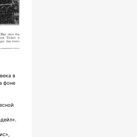
века в
а фоне
весной
о
дейл».
ис»,