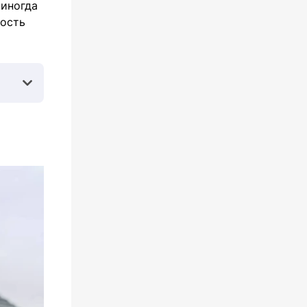
 иногда
мость