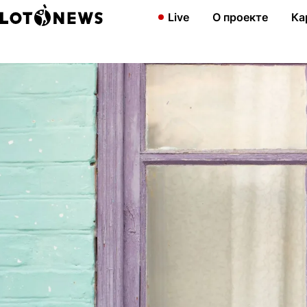
Главная
Энциклопедия лотерей
Квадратные метры по билета
Live
О проекте
Ка