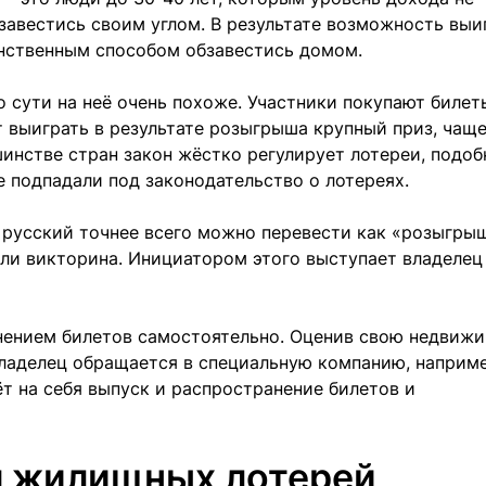
завестись своим углом. В результате возможность выи
инственным способом обзавестись домом.
о сути на неё очень похоже. Участники покупают билет
 выиграть в результате розыгрыша крупный приз, чаще
инстве стран закон жёстко регулирует лотереи, подо
 подпадали под законодательство о лотереях.
а русский точнее всего можно перевести как «розыгрыш
 или викторина. Инициатором этого выступает владелец
нением билетов самостоятельно. Оценив свою недвижи
владелец обращается в специальную компанию, наприм
ёт на себя выпуск и распространение билетов и
я жилищных лотерей