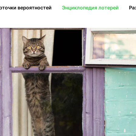
м: как на Западе продают недвижимость в лотерею
рточки вероятностей
Энциклопедия лотерей
Ра