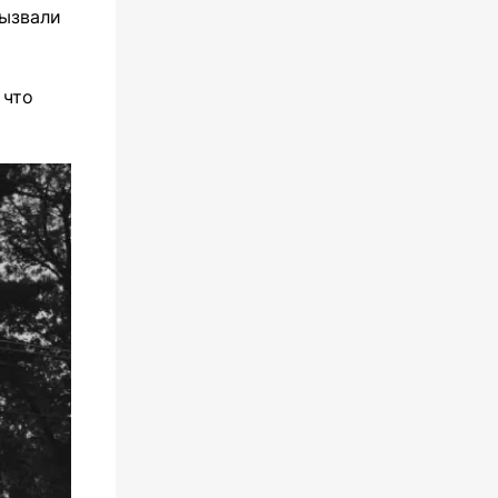
вызвали
 что