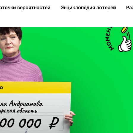
а в моментальную лотерею от «Столото» 2 млн рублей
рточки вероятностей
Энциклопедия лотерей
Ра