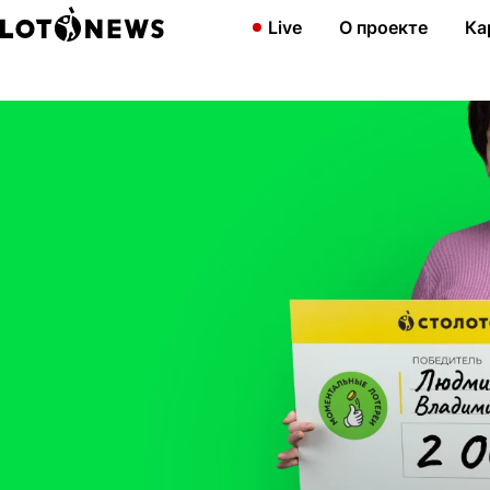
Главная
Новости
Жительница Владимирской области выиграл
Live
О проекте
Ка