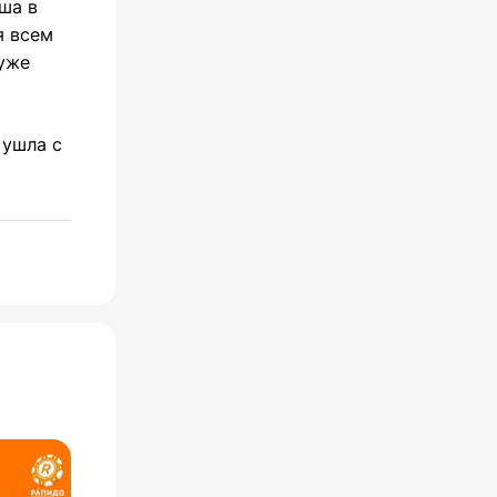
ша в
я всем
 уже
 ушла с