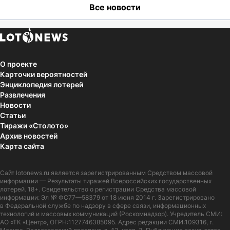
Все новости
О проекте
Карточки вероятностей
Энциклопедия лотерей
Развлечения
Новости
Статьи
Тиражи «Столото»
Архив новостей
Карта сайта
Сайт
lotonews.ru
является зарегистрированным Средством массовой
информации — Результаты тиражей Всероссийских государственных
лотерей. 18+. Свидетельство о регистрации Средства массовой
информации: Эл № ФС77—58379 от 18 июня 2014 г. Зарегистрировано
в Федеральной службе по надзору в сфере связи, информационных
технологий и массовых коммуникаций (Роскомнадзор). Учредитель СМИ:
АО «ТК «Центр», ОГРН:1127746385095. Адрес редакции СМИ:109316, г.