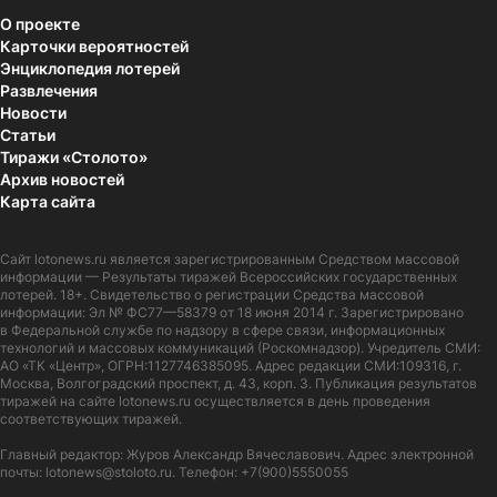
О проекте
Карточки вероятностей
Энциклопедия лотерей
Развлечения
Новости
Статьи
Тиражи «Столото»
Архив новостей
Карта сайта
Сайт
lotonews.ru
является зарегистрированным Средством массовой
информации — Результаты тиражей Всероссийских государственных
лотерей. 18+. Свидетельство о регистрации Средства массовой
информации: Эл № ФС77—58379 от 18 июня 2014 г. Зарегистрировано
в Федеральной службе по надзору в сфере связи, информационных
технологий и массовых коммуникаций (Роскомнадзор). Учредитель СМИ:
АО «ТК «Центр», ОГРН:1127746385095. Адрес редакции СМИ:109316, г.
Москва, Волгоградский проспект, д. 43, корп. 3. Публикация результатов
тиражей на сайте lotonews.ru осуществляется в день проведения
соответствующих тиражей.
Главный редактор: Журов Александр Вячеславович. Адрес электронной
почты:
lotonews@stoloto.ru.
Телефон:
+7(900)5550055