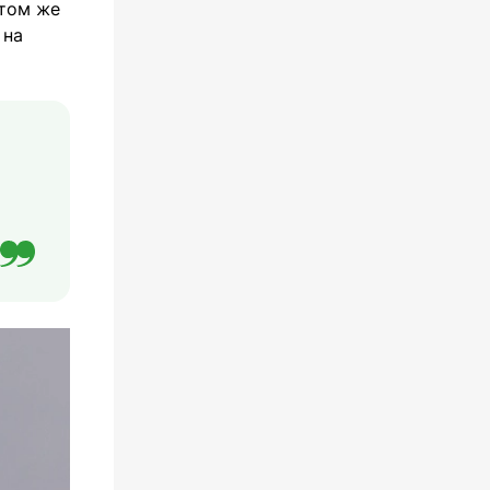
 том же
на