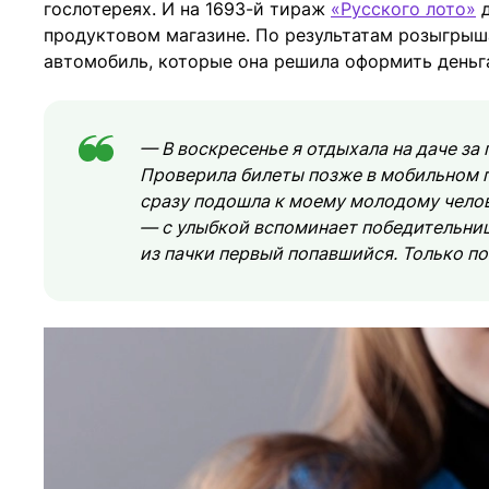
гослотереях. И на 1693-й тираж
«Русского лото»
д
продуктовом магазине. По результатам розыгрыш
автомобиль, которые она решила оформить деньг
— В воскресенье я отдыхала на даче з
Проверила билеты позже в мобильном 
сразу подошла к моему молодому челов
— с улыбкой вспоминает победительница
из пачки первый попавшийся. Только по