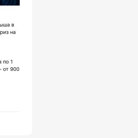
рыша в
риз на
 по 1
- от 900
а