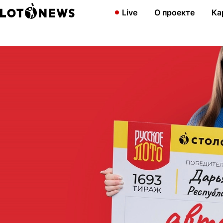
Главная
Новости
Продавец из Марий Эл выиграла в «Русское
Live
О проекте
Ка