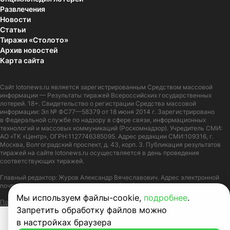
Развлечения
Новости
Статьи
Тиражи «Столото»
Архив новостей
Карта сайта
Сайт
lotonews.ru
является зарегистрированным Средством массовой
информации — Результаты тиражей Всероссийских государственных
лотерей. 18+. Свидетельство о регистрации Средства массовой
информации: Эл № ФС77—58379 от 18 июня 2014 г. Зарегистрировано
в Федеральной службе по надзору в сфере связи, информационных
технологий и массовых коммуникаций (Роскомнадзор). Учредитель СМИ:
АО «ТК «Центр», ОГРН:1127746385095. Адрес редакции СМИ:109316, г.
Москва, Волгоградский проспект, д. 43, корп. 3. Публикация результатов
тиражей на сайте lotonews.ru осуществляется в день проведения
соответствующих тиражей.
Главный редактор: Журов Александр Вячеславович. Адрес электронной
почты:
lotonews@stoloto.ru.
Телефон:
+7(900)5550055
Мы используем файлы-cookie,
подробнее
.
Политика в отношении обработки персональных данных
Правила Cookie
Запретить обработку файлов можно
в настройках браузера