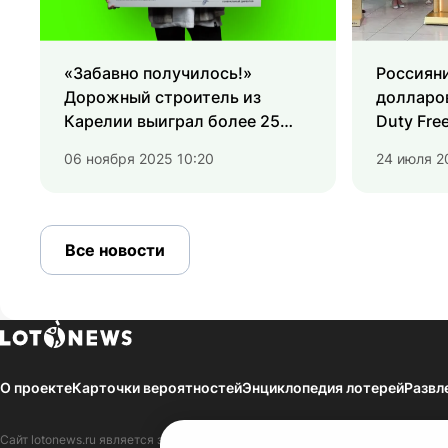
«Забавно получилось!»
Россияни
Дорожный строитель из
долларов
Карелии выиграл более 25
Duty Fre
млн рублей в «Забаву от
06 ноября 2025 10:20
24 июля 2
Русского лото», не угадав ни
одного числа
Все новости
О проекте
Карточки вероятностей
Энциклопедия лотерей
Развл
Сайт
lotonews.ru
является зарегистрированным Средством массовой инфор