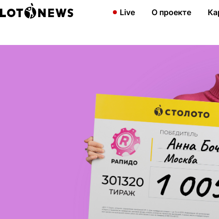
Главная
Новости
«Очень интересные ощущения»: юрист из М
Live
О проекте
Ка