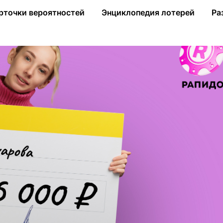
осквы за несколько недель выиграла в «Рапидо» почти 1,5 млн
рточки вероятностей
Энциклопедия лотерей
Ра