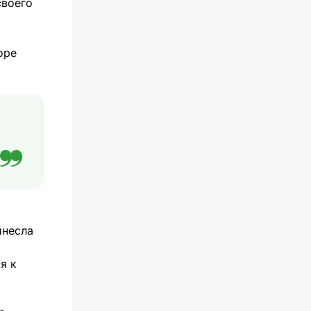
своего
оре
инесла
я к