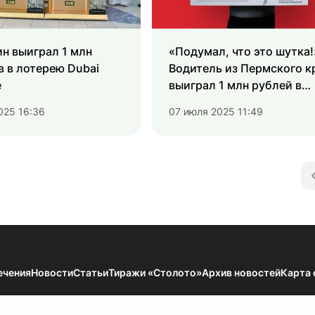
н выиграл 1 млн
«Подумал, что это шутка!
 в лотерею Dubai
Водитель из Пермского к
e
выиграл 1 млн рублей в
«Русское лото»
025 16:36
07 июля 2025 11:49
ечения
Новости
Статьи
Тиражи «Столото»
Архив новостей
Карта 
мации — Результаты тиражей Всероссийских государственных лотерей. 18