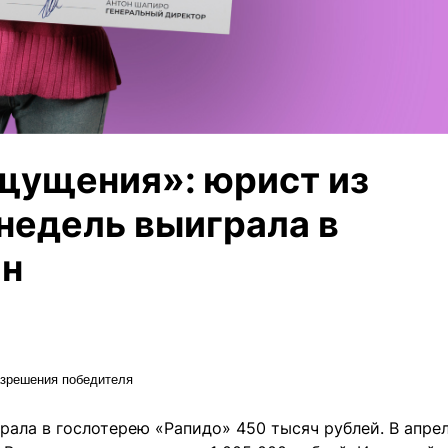
щущения»: юрист из
недель выиграла в
лн
азрешения победителя
рала в гослотерею «Рапидо» 450 тысяч рублей. В апре