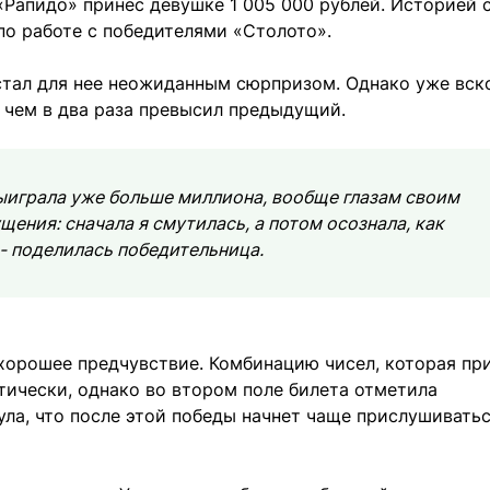
 «Рапидо» принес девушке 1 005 000 рублей. Историей 
по работе с победителями «Столото».
 стал для нее неожиданным сюрпризом. Однако уже вск
е чем в два раза превысил предыдущий.
выиграла уже больше миллиона, вообще глазам своим
щения: сначала я смутилась, а потом осознала, как
 - поделилась победительница.
хорошее предчувствие. Комбинацию чисел, которая пр
ически, однако во втором поле билета отметила
ла, что после этой победы начнет чаще прислушиватьс