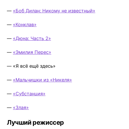
—
«Боб Дилан: Никому не известный»
—
«Конклав»
—
«Дюна: Часть 2»
—
«Эмилия Перес»
— «Я всё ещё здесь»
—
«Мальчишки из «Никеля»
—
«Субстанция»
—
«Злая»
Лучший режиссер