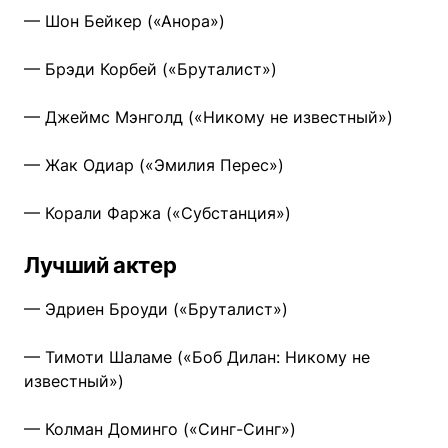
— Шон Бейкер («Анора»)
— Брэди Корбей («Бруталист»)
— Джеймс Мэнголд («Никому не известный»)
— Жак Одиар («Эмилия Перес»)
— Корали Фаржа («Субстанция»)
Лучший актер
— Эдриен Броуди («Бруталист»)
— Тимоти Шаламе («Боб Дилан: Никому не
известный»)
— Колман Доминго («Синг-Синг»)