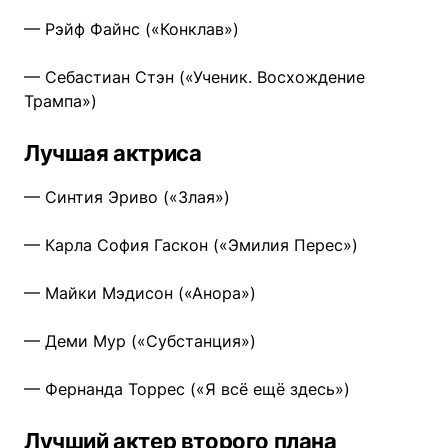
— Рэйф Файнс («Конклав»)
— Себастиан Стэн («Ученик. Восхождение
Трампа»)
Лучшая актриса
— Синтия Эриво («Злая»)
— Карла София Гаскон («Эмилия Перес»)
— Майки Мэдисон («Анора»)
— Деми Мур («Субстанция»)
— Фернанда Торрес («Я всё ещё здесь»)
Лучший актер второго плана