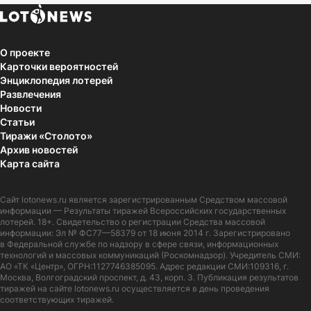
О проекте
Карточки вероятностей
Энциклопедия лотерей
Развлечения
Новости
Статьи
Тиражи «Столото»
Архив новостей
Карта сайта
Сайт
lotonews.ru
является зарегистрированным Средством массовой
информации — Результаты тиражей Всероссийских государственных
лотерей. 18+. Свидетельство о регистрации Средства массовой
информации: Эл № ФС77—58379 от 18 июня 2014 г. Зарегистрировано
в Федеральной службе по надзору в сфере связи, информационных
технологий и массовых коммуникаций (Роскомнадзор). Учредитель СМИ:
АО «ТК «Центр», ОГРН:1127746385095. Адрес редакции СМИ:109316, г.
Москва, Волгоградский проспект, д. 43, корп. 3. Публикация результатов
тиражей на сайте lotonews.ru осуществляется в день проведения
соответствующих тиражей.