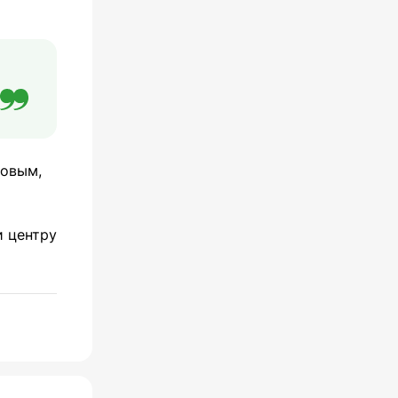
ковым,
и центру