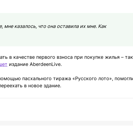
е, мне казалось, что она оставила их мне. Как
ть в качестве первого взноса при покупке жилья – та
шет
издание AberdeenLive.
с помощью пасхального тиража «Русского лото», помогл
ереехать в новое здание.