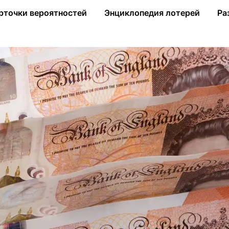
я после своей смерти
рточки вероятностей
Энциклопедия лотерей
Ра