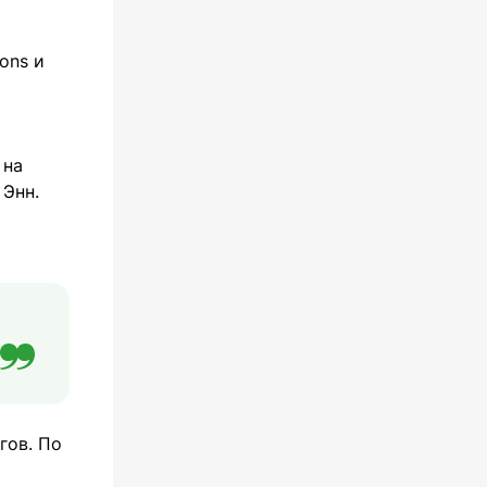
ons и
 на
 Энн.
гов. По