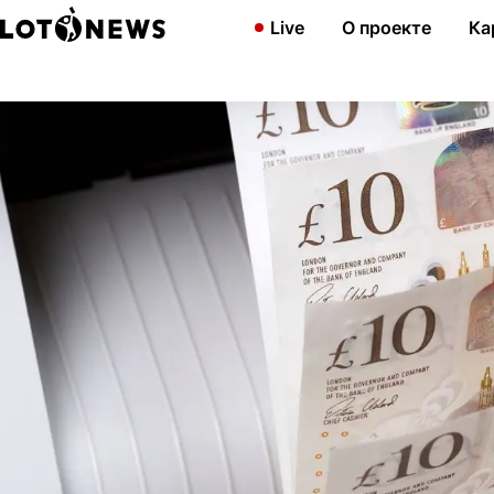
Главная
Новости
Британка выиграла в лотерею через два дн
Live
О проекте
Ка