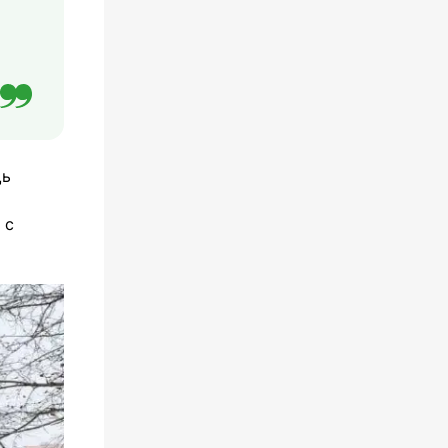
щь
 с