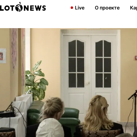
Главная
Новости
Красноярский пансионат «Ветеран» получ
Live
О проекте
Ка