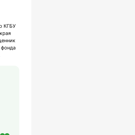
р КГБУ
края
щенник
 фонда
.