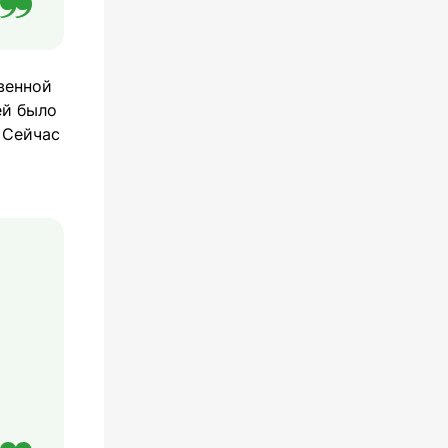
венной
ей было
 Сейчас