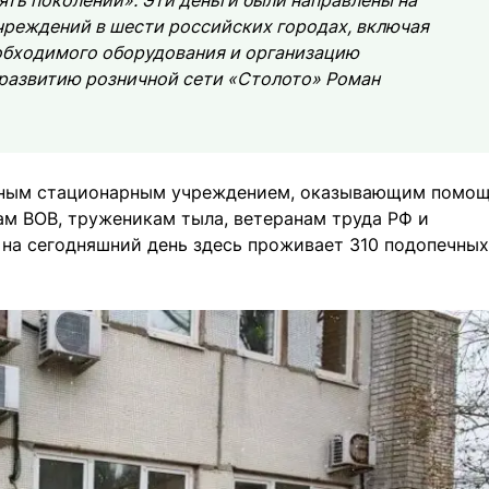
ять поколений». Эти деньги были направлены на
чреждений в шести российских городах, включая
еобходимого оборудования и организацию
 развитию розничной сети «Столото» Роман
льным стационарным учреждением, оказывающим помо
ам ВОВ, труженикам тыла, ветеранам труда РФ и
, на сегодняшний день здесь проживает 310 подопечных