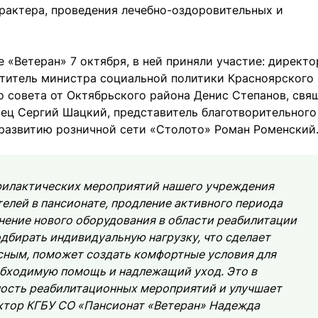
арактера, проведения лечебно-оздоровительных и
«Ветеран» 7 октября, в ней приняли участие: директо
титель министра социальной политики Красноярского 
о совета от Октябрьского района Денис Степанов, свя
тец Сергий Шацкий, представитель благотворительного
 развитию розничной сети «Столото» Роман Роменский
филактических мероприятий нашего учреждения
телей в пансионате, продление активного периода
нение нового оборудования в области реабилитации
дбирать индивидуальную нагрузку, что сделает
сным, поможет создать комфортные условия для
обходимую помощь и надлежащий уход. Это в
ость реабилитационных мероприятий и улучшает
ектор КГБУ СО «Пансионат «Ветеран» Надежда