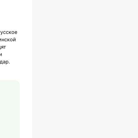
Русское
инской
дят
и
дар.