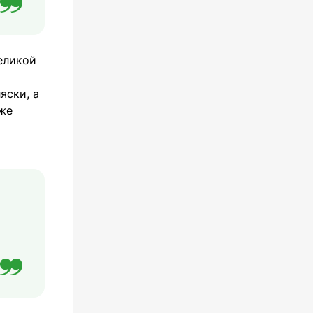
еликой
яски, а
же