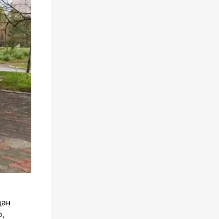
дан
о,