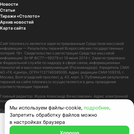
Новости
Статьи
Тиражи «Столото»
Архив новостей
Карта сайта
Сайт
lotonews.ru
является зарегистрированным Средством массовой
информации — Результаты тиражей Всероссийских государственных
лотерей. 18+. Свидетельство о регистрации Средства массовой
информации: Эл № ФС77—58379 от 18 июня 2014 г. Зарегистрировано
в Федеральной службе по надзору в сфере связи, информационных
технологий и массовых коммуникаций (Роскомнадзор). Учредитель СМИ:
АО «ТК «Центр», ОГРН:1127746385095. Адрес редакции СМИ:109316, г.
Москва, Волгоградский проспект, д. 43, корп. 3. Публикация результатов
тиражей на сайте lotonews.ru осуществляется в день проведения
соответствующих тиражей.
Главный редактор: Журов Александр Вячеславович. Адрес электронной
почты:
lotonews@stoloto.ru.
Телефон:
+7(900)5550055
Мы используем файлы-cookie,
подробнее
.
Политика в отношении обработки персональных данных
Правила Cookie
Запретить обработку файлов можно
в настройках браузера
Хорошо