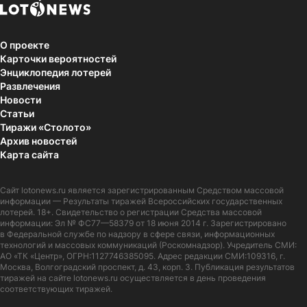
О проекте
Карточки вероятностей
Энциклопедия лотерей
Развлечения
Новости
Статьи
Тиражи «Столото»
Архив новостей
Карта сайта
Сайт
lotonews.ru
является зарегистрированным Средством массовой
информации — Результаты тиражей Всероссийских государственных
лотерей. 18+. Свидетельство о регистрации Средства массовой
информации: Эл № ФС77—58379 от 18 июня 2014 г. Зарегистрировано
в Федеральной службе по надзору в сфере связи, информационных
технологий и массовых коммуникаций (Роскомнадзор). Учредитель СМИ:
АО «ТК «Центр», ОГРН:1127746385095. Адрес редакции СМИ:109316, г.
Москва, Волгоградский проспект, д. 43, корп. 3. Публикация результатов
тиражей на сайте lotonews.ru осуществляется в день проведения
соответствующих тиражей.