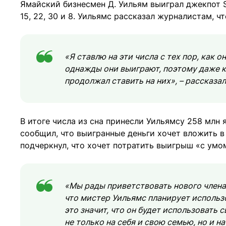
Ямайский бизнесмен Д. Уильям выиграл джекпот Su
15, 22, 30 и 8. Уильямс рассказал журналистам, чт
«Я ставлю на эти числа с тех пор, как 
однажды они выиграют, поэтому даже ко
продолжал ставить на них», – рассказал
В итоге числа из сна принесли Уильямсу 258 млн
сообщил, что выигранные деньги хочет вложить в
подчеркнул, что хочет потратить выигрыш «с умо
«Мы рады приветствовать нового члена
что мистер Уильямс планирует использо
это значит, что он будет использовать
не только на себя и свою семью, но и н