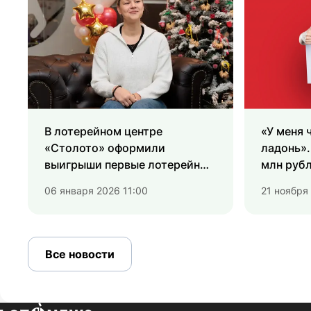
В лотерейном центре
«У меня 
«Столото» оформили
ладонь».
выигрыши первые лотерейные
млн рубл
миллионеры новогоднего
06 января 2026 11:00
21 ноября 
тиража «Русского лото» из
Московского региона
Все новости