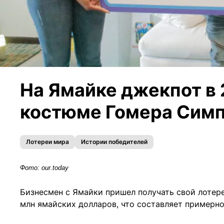
На Ямайке джекпот в 
костюме Гомера Сим
Лотереи мира
Истории победителей
Фото: our.today
Бизнесмен с Ямайки пришел получать свой лотер
млн ямайских долларов, что составляет примерно