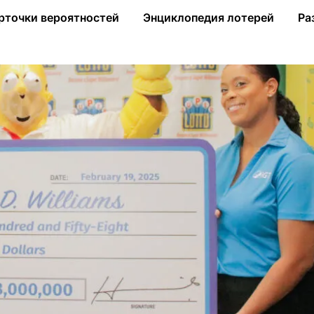
жчина в костюме Гомера Симпсона
рточки вероятностей
Энциклопедия лотерей
Ра