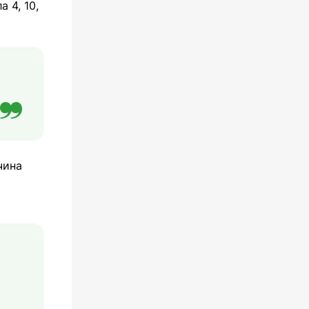
 4, 10,
чина