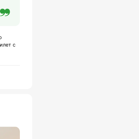
о
илет с