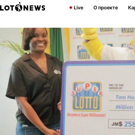
Главная
Новости
На Ямайке джекпот в 258 млн получил му
Live
О проекте
Ка