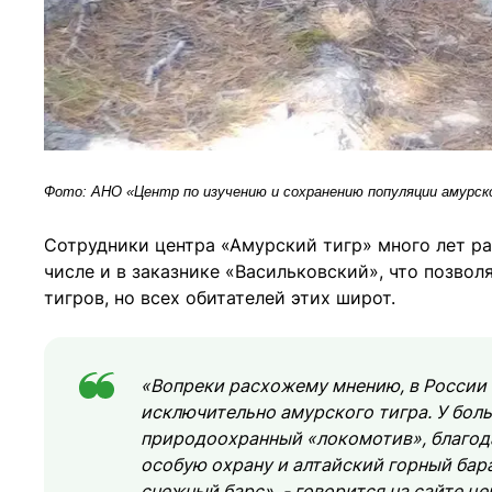
Фото: АНО «Центр по изучению и сохранению популяции амурск
Сотрудники центра «Амурский тигр» много лет р
числе и в заказнике «Васильковский», что позвол
тигров, но всех обитателей этих широт.
«Вопреки расхожему мнению, в России 
исключительно амурского тигра. У боль
природоохранный «локомотив», благода
особую охрану и алтайский горный баран
снежный барс», - говорится на сайте ц