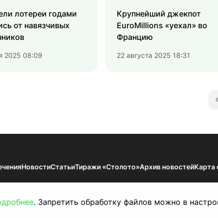
ели лотереи годами
Крупнейший джекпот
сь от навязчивых
EuroMillions «уехал» во
нников
Францию
я 2025 08:09
22 августа 2025 18:31
ечения
Новости
Статьи
Тиражи «Столото»
Архив новостей
Карта 
мации — Результаты тиражей Всероссийских государственных лотерей. 18
по надзору в сфере связи, информационных технологий и массовых коммун
одробнее
. Запретить обработку файлов можно в настро
й проспект, д. 43, корп. 3. Публикация результатов тиражей на сайте lot