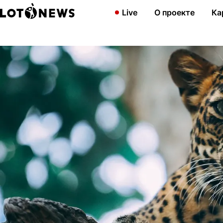
Главная
Новости
Дальневосточный леопард появился в прим
Live
О проекте
Ка