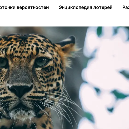
орском заказнике впервые за 50 лет
рточки вероятностей
Энциклопедия лотерей
Ра