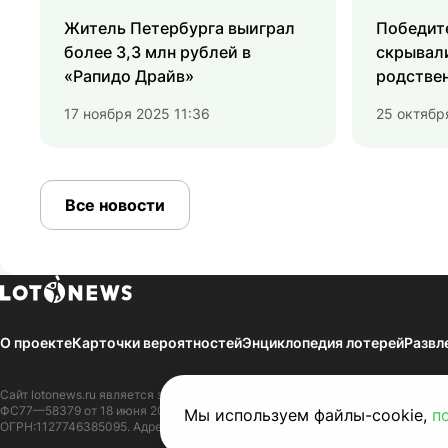
Житель Петербурга выиграл
Победит
более 3,3 млн рублей в
скрывали
«Рапидо Драйв»
родстве
17 ноября 2025 11:36
25 октябр
Все новости
О проекте
Карточки вероятностей
Энциклопедия лотерей
Развл
Сайт
lotonews.ru
является зарегистрированным Средством массовой инфор
ФС77—58379 от 18 июня 2014 г. Зарегистрировано в Федеральной службе 
Мы используем файлы-cookie,
п
ОГРН:1127746385095. Адрес редакции СМИ:109316, г. Москва, Волгоградски