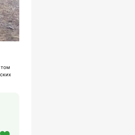
 том
рских