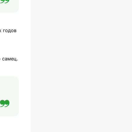
х годов
 самец.