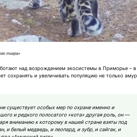
ого тигра»
аботают над возрождением экосистемы в Приморье – в
яет сохранять и увеличивать популяцию не только аму
не существует особых мер по охране именно и
шого и редкого полосатого «кота» другая роль, он —
ря вниманию к которому в нашей стране взяты под
, и белый медведь, и леопард, и зубр, и сайгак, и
ентра «Амурский тигр».