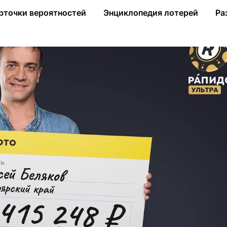
ублей в «Рапидо Ультра»
рточки вероятностей
Энциклопедия лотерей
Ра