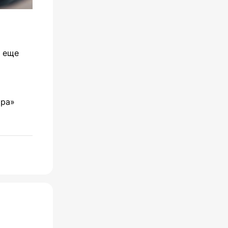
, еще
тра»