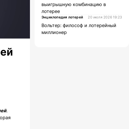
выигрышную комбинацию в
лотерее
Энциклопедия лотерей
20 июля 2026 19:23
Вольтер: философ и лотерейный
миллионер
лей
лей
.
торая