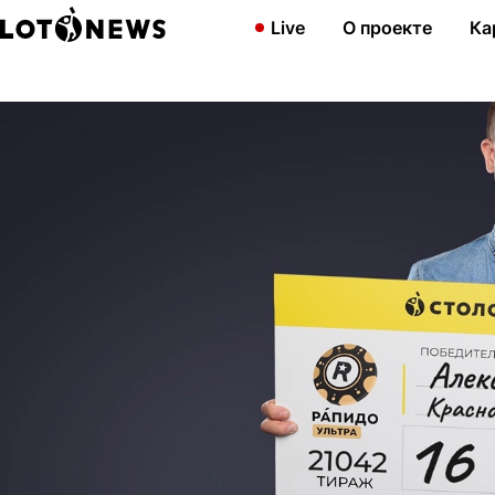
Главная
Новости
Житель Норильска выиграл более 16 млн р
Live
О проекте
Ка