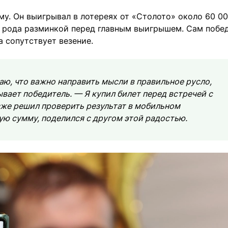
у. Он выигрывал в лотереях от «Столото» около 60 0
о рода разминкой перед главным выигрышем. Сам побе
а сопутствует везение.
аю, что важно направить мысли в правильное русло,
вает победитель. — Я купил билет перед встречей с
зже решил проверить результат в мобильном
ую сумму, поделился с другом этой радостью.