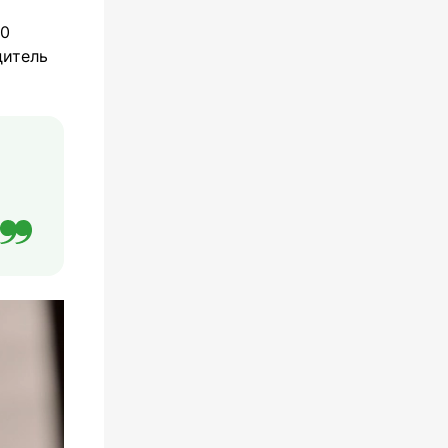
00
дитель