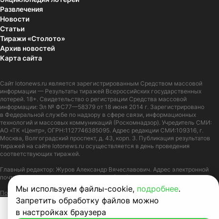
Развлечения
Новости
Статьи
Тиражи «Столото»
Архив новостей
Карта сайта
Сайт
lotonews.ru
является зарегистрированным Средством массовой
информации — Результаты тиражей Всероссийских государственных
лотерей. 18+. Свидетельство о регистрации Средства массовой
информации: Эл № ФС77—58379 от 18 июня 2014 г. Зарегистрировано
в Федеральной службе по надзору в сфере связи, информационных
технологий и массовых коммуникаций (Роскомнадзор). Учредитель СМИ:
АО «ТК «Центр», ОГРН:1127746385095. Адрес редакции СМИ:109316, г.
Москва, Волгоградский проспект, д. 43, корп. 3. Публикация результатов
тиражей на сайте lotonews.ru осуществляется в день проведения
соответствующих тиражей.
Главный редактор: Журов Александр Вячеславович. Адрес электронной
почты:
lotonews@stoloto.ru.
Телефон:
+7(900)5550055
Мы используем файлы-cookie,
подробнее
.
Политика в отношении обработки персональных данных
Правила Cookie
Запретить обработку файлов можно
в настройках браузера