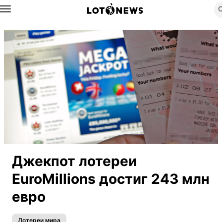
Назад
Джекпот лотереи
EuroMillions достиг 243 млн
евро
Лотереи мира