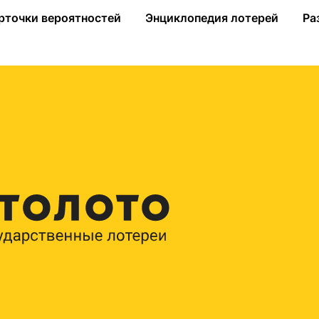
рточки вероятностей
Энциклопедия лотерей
Ра