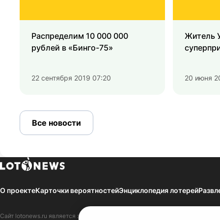
Распределим 10 000 000
Житель 
рублей в «Бинго-75»
суперпри
22 сентября 2019 07:20
20 июня 2
Все новости
О проекте
Карточки вероятностей
Энциклопедия лотерей
Развл
Сайт
lotonews.ru
является зарегистрированным Средством массовой инфор