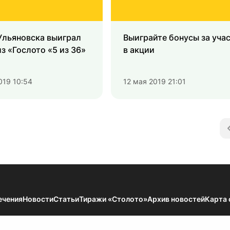
Ульяновска выиграл
Выиграйте бонусы за уча
з «Гослото «5 из 36»
в акции
019 10:54
12 мая 2019 21:01
ечения
Новости
Статьи
Тиражи «Столото»
Архив новостей
Карта 
мации — Результаты тиражей Всероссийских государственных лотерей. 18