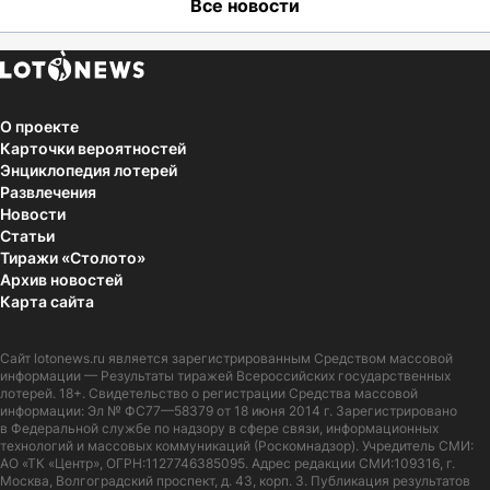
Все новости
О проекте
Карточки вероятностей
Энциклопедия лотерей
Развлечения
Новости
Статьи
Тиражи «Столото»
Архив новостей
Карта сайта
Сайт
lotonews.ru
является зарегистрированным Средством массовой
информации — Результаты тиражей Всероссийских государственных
лотерей. 18+. Свидетельство о регистрации Средства массовой
информации: Эл № ФС77—58379 от 18 июня 2014 г. Зарегистрировано
в Федеральной службе по надзору в сфере связи, информационных
технологий и массовых коммуникаций (Роскомнадзор). Учредитель СМИ:
АО «ТК «Центр», ОГРН:1127746385095. Адрес редакции СМИ:109316, г.
Москва, Волгоградский проспект, д. 43, корп. 3. Публикация результатов