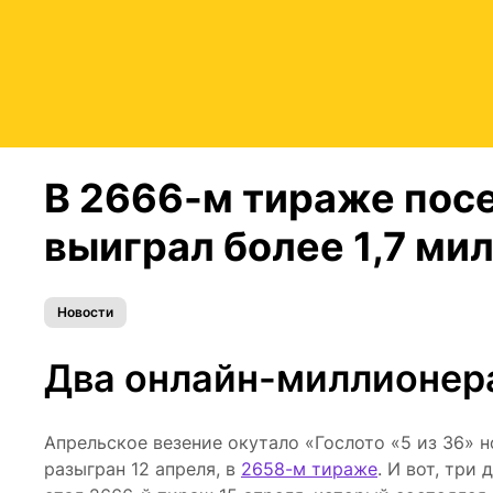
В 2666-м тираже посет
выиграл более 1,7 ми
Новости
Два онлайн-миллионера
Апрельское везение окутало «Гослото «5 из 36» н
разыгран 12 апреля, в
2658-м тираже
. И вот, три