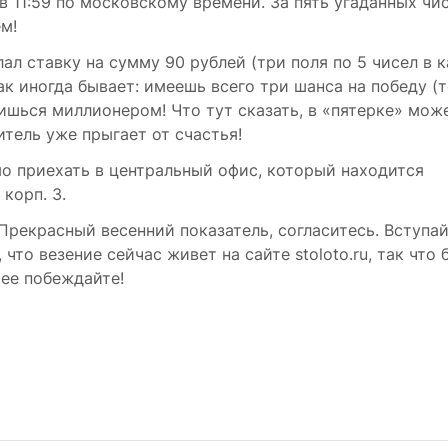
в 11:59 по московскому времени. За пять угаданных чис
ем!
ал ставку на сумму 90 рублей (три поля по 5 чисел в 
, так иногда бывает: имеешь всего три шанса на победу (т
овишься миллионером! Что тут сказать, в «пятерке» мож
итель уже прыгает от счастья!
 приехать в центральный офис, который находится
 корп. 3.
 Прекрасный весенний показатель, согласитесь. Вступа
то везение сейчас живет на сайте stoloto.ru, так что 
ее побеждайте!