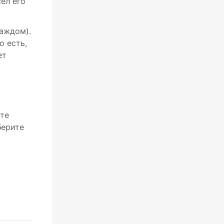
ел его
каждом).
о есть,
ет
йте
берите