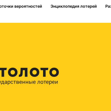
ыиграл более 1,7 миллионов рублей!
рточки вероятностей
Энциклопедия лотерей
Ра