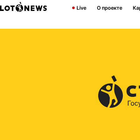
Главная
2015
В 2666-м тираже посетитель сайта stoloto.ru в
Live
О проекте
Ка