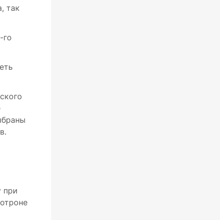
, так
-го
деть
ского
е
ыбраны
в.
у при
тотроне