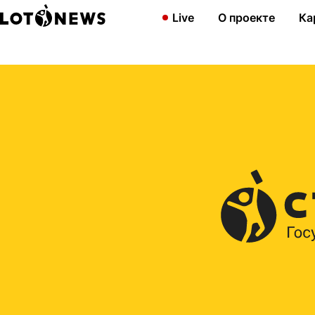
Главная
2015
Выигрывайте в «Русском лото плюс» 11 октяб
Live
О проекте
Ка