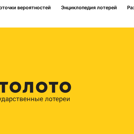
ря
рточки вероятностей
Энциклопедия лотерей
Ра