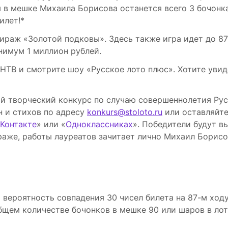
ы в мешке Михаила Борисова останется всего 3 бочонка
илет!*
ираж «Золотой подковы». Здесь также игра идет до 87
нимум 1 миллион рублей.
е НТВ и смотрите шоу «Русское лото плюс». Хотите уви
й творческий конкурс по случаю совершеннолетия Рус
н и стихов по адресу
konkurs@stoloto.ru
или оставляйт
Контакте
» или «
Одноклассниках
». Победители будут в
ираже, работы лауреатов зачитает лично Михаил Борисо
 вероятность совпадения 30 чисел билета на 87-м ход
общем количестве бочонков в мешке 90 или шаров в ло