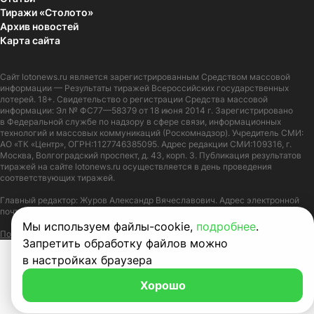
Тиражи «Столото»
Архив новостей
Карта сайта
Сайт
lotonews.ru
является зарегистрированным Средством массовой
информации — Результаты тиражей Всероссийских государственных
лотерей. 18+. Свидетельство о регистрации Средства массовой
информации: Эл № ФС77—58379 от 18 июня 2014 г. Зарегистрировано
в Федеральной службе по надзору в сфере связи, информационных
технологий и массовых коммуникаций (Роскомнадзор). Учредитель СМИ:
АО «ТК «Центр», ОГРН:1127746385095. Адрес редакции СМИ:109316, г.
Москва, Волгоградский проспект, д. 43, корп. 3. Публикация результатов
тиражей на сайте lotonews.ru осуществляется в день проведения
соответствующих тиражей.
Главный редактор: Журов Александр Вячеславович. Адрес электронной
почты:
lotonews@stoloto.ru.
Телефон:
+7(900)5550055
Мы используем файлы-cookie,
подробнее
.
Политика в отношении обработки персональных данных
Правила Cookie
Запретить обработку файлов можно
в настройках браузера
Хорошо