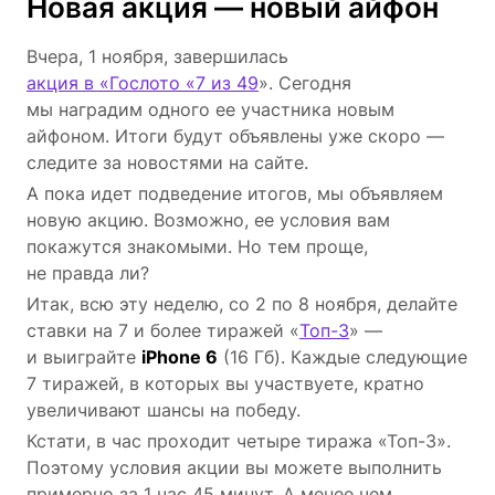
Новая акция — новый айфон
Вчера, 1 ноября, завершилась
акция в «Гослото «7 из 49
». Сегодня
мы наградим одного ее участника новым
айфоном. Итоги будут объявлены уже скоро —
следите за новостями на сайте.
А пока идет подведение итогов, мы объявляем
новую акцию. Возможно, ее условия вам
покажутся знакомыми. Но тем проще,
не правда ли?
Итак, всю эту неделю, со 2 по 8 ноября, делайте
ставки на 7 и более тиражей «
Топ-3
» —
и выиграйте
iPhone 6
(16 Гб). Каждые следующие
7 тиражей, в которых вы участвуете, кратно
увеличивают шансы на победу.
Кстати, в час проходит четыре тиража «Топ-3».
Поэтому условия акции вы можете выполнить
примерно за 1 час 45 минут. А менее чем