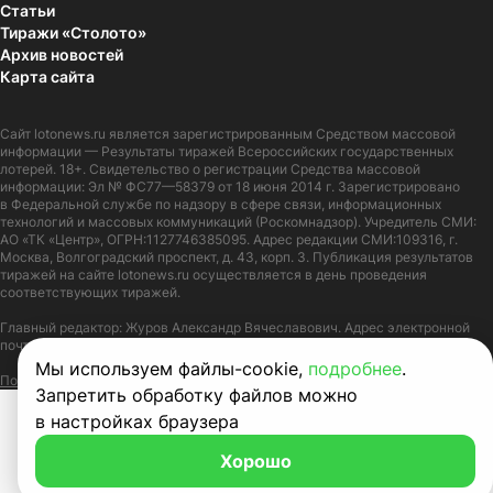
Статьи
Тиражи «Столото»
Архив новостей
Карта сайта
Сайт
lotonews.ru
является зарегистрированным Средством массовой
информации — Результаты тиражей Всероссийских государственных
лотерей. 18+. Свидетельство о регистрации Средства массовой
информации: Эл № ФС77—58379 от 18 июня 2014 г. Зарегистрировано
в Федеральной службе по надзору в сфере связи, информационных
технологий и массовых коммуникаций (Роскомнадзор). Учредитель СМИ:
АО «ТК «Центр», ОГРН:1127746385095. Адрес редакции СМИ:109316, г.
Москва, Волгоградский проспект, д. 43, корп. 3. Публикация результатов
тиражей на сайте lotonews.ru осуществляется в день проведения
соответствующих тиражей.
Главный редактор: Журов Александр Вячеславович. Адрес электронной
почты:
lotonews@stoloto.ru.
Телефон:
+7(900)5550055
Мы используем файлы-cookie,
подробнее
.
Политика в отношении обработки персональных данных
Правила Cookie
Запретить обработку файлов можно
в настройках браузера
Хорошо