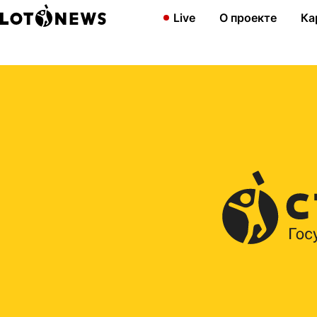
Главная
2012
«Гослото 5 из 36»: продолжается новогодняя 
Live
О проекте
Ка