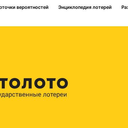
лихорадка
рточки вероятностей
Энциклопедия лотерей
Ра