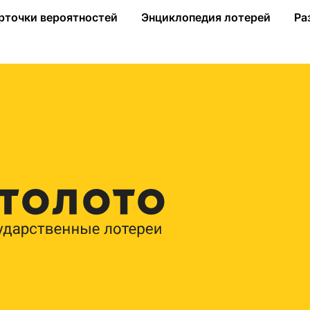
блей
рточки вероятностей
Энциклопедия лотерей
Ра