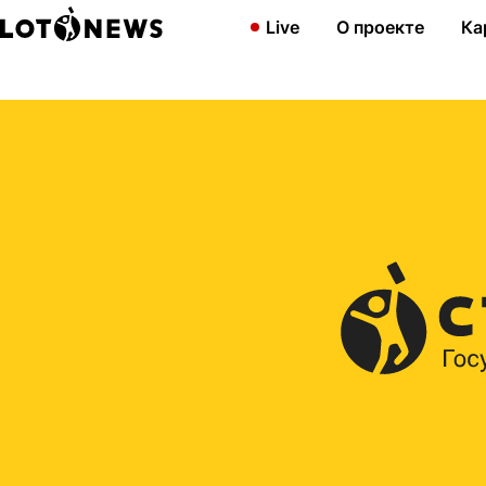
Главная
2009
С 95 тиража минимальная ставка стоит 30 ру
Live
О проекте
Ка