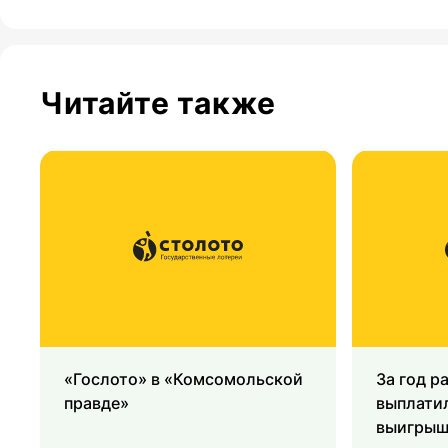
Читайте также
«Гослото» в «Комсомольской
За год р
правде»
выплати
выигрыш