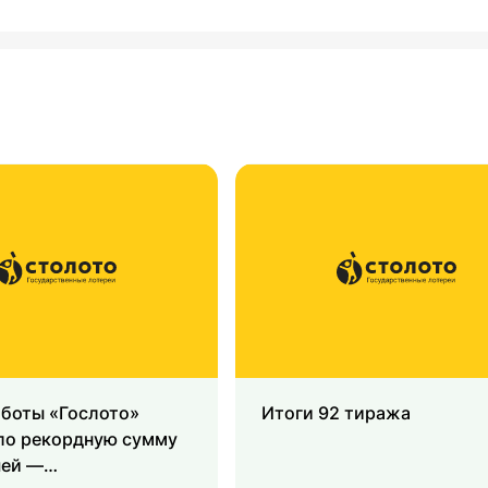
аботы «Гослото»
Итоги 92 тиража
ло рекордную сумму
ей —