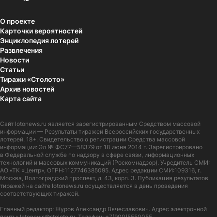
О проекте
Карточки вероятностей
Энциклопедия лотерей
Развлечения
Новости
Статьи
Тиражи «Столото»
Архив новостей
Карта сайта
Сайт
lotonews.ru
является зарегистрированным Средством массовой
информации — Результаты тиражей Всероссийских государственных
лотерей. 18+. Свидетельство о регистрации Средства массовой
информации: Эл № ФС77—58379 от 18 июня 2014 г. Зарегистрировано
в Федеральной службе по надзору в сфере связи, информационных
технологий и массовых коммуникаций (Роскомнадзор). Учредитель СМИ:
АО «ТК «Центр», ОГРН:1127746385095. Адрес редакции СМИ:109316, г.
Москва, Волгоградский проспект, д. 43, корп. 3. Публикация результатов
тиражей на сайте lotonews.ru осуществляется в день проведения
соответствующих тиражей.
Главный редактор: Журов Александр Вячеславович. Адрес электронной
почты:
lotonews@stoloto.ru.
Телефон:
+7(900)5550055