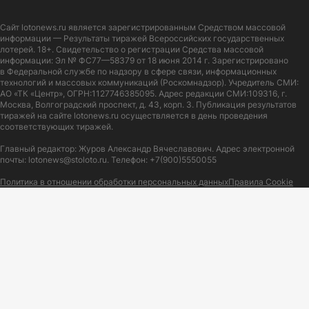
Сайт
lotonews.ru
является зарегистрированным Средством массовой
информации — Результаты тиражей Всероссийских государственных
лотерей. 18+. Свидетельство о регистрации Средства массовой
информации: Эл № ФС77—58379 от 18 июня 2014 г. Зарегистрировано
в Федеральной службе по надзору в сфере связи, информационных
технологий и массовых коммуникаций (Роскомнадзор). Учредитель СМИ:
АО «ТК «Центр», ОГРН:1127746385095. Адрес редакции СМИ:109316, г.
Москва, Волгоградский проспект, д. 43, корп. 3. Публикация результатов
тиражей на сайте lotonews.ru осуществляется в день проведения
соответствующих тиражей.
Главный редактор: Журов Александр Вячеславович. Адрес электронной
почты:
lotonews@stoloto.ru.
Телефон:
+7(900)5550055
Политика в отношении обработки персональных данных
Правила Cookie