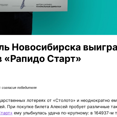
ль Новосибирска выигр
 в «Рапидо Старт»
 согласия победителя
дарственных лотереях от «Столото» и неоднократно ем
ей. При покупке билета Алексей пробует различные та
Старт»
ему улыбнулась удача по-крупному: в 164937-м 