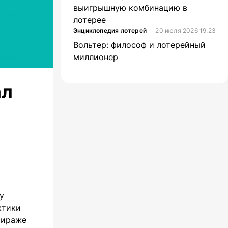
выигрышную комбинацию в
лотерее
Энциклопедия лотерей
20 июля 2026 19:23
Вольтер: философ и лотерейный
миллионер
ал
у
ктики
тираже