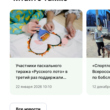
Участники пасхального
«Спортл
тиража «Русского лото» в
Всеросс
третий раз поддержали
по бобсл
подопечных Свято-
22 января 2026 10:10
12 декабр
Софийского социального
дома
Все новости