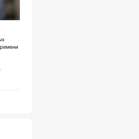
ых
времени
и