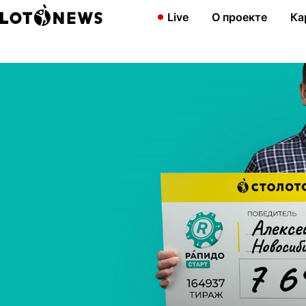
Главная
Новости
«Все сошлось!» Житель Новосибирска выигр
Live
О проекте
Ка