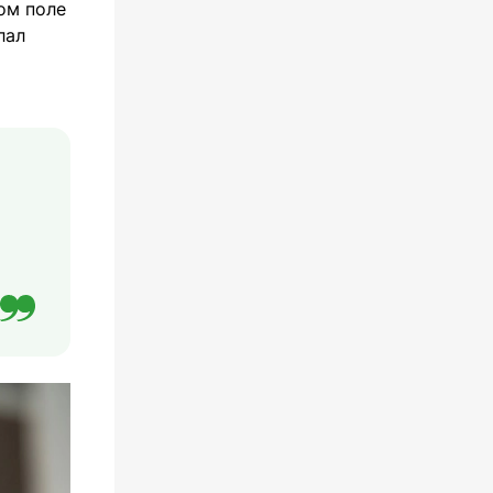
ом поле
лал