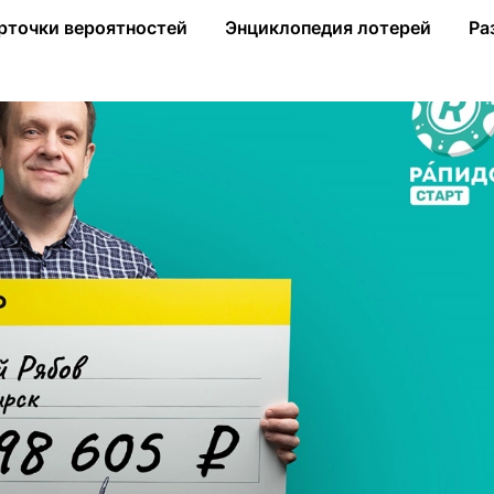
ал более 7,6 млн рублей в «Рапидо Старт»
рточки вероятностей
Энциклопедия лотерей
Ра