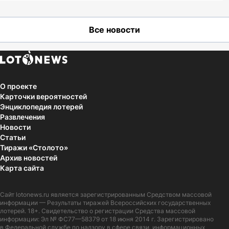
Все новости
О проекте
Карточки вероятностей
Энциклопедия лотерей
Развлечения
Новости
Статьи
Тиражи «Столото»
Архив новостей
Карта сайта
Сайт
lotonews.ru
является зарегистрированным Средством массовой
информации — Результаты тиражей Всероссийских государственных
лотерей. 18+. Свидетельство о регистрации Средства массовой
информации: Эл № ФС77—58379 от 18 июня 2014 г. Зарегистрировано
в Федеральной службе по надзору в сфере связи, информационных