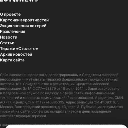
О проекте
Карточки вероятностей
Энциклопедия лотерей
Развлечения
Новости
Статьи
Тиражи «Столото»
Архив новостей
Карта сайта
Сайт
lotonews.ru
является зарегистрированным Средством массовой
информации — Результаты тиражей Всероссийских государственных
лотерей. 18+. Свидетельство о регистрации Средства массовой
информации: Эл № ФС77—58379 от 18 июня 2014 г. Зарегистрировано
в Федеральной службе по надзору в сфере связи, информационных
технологий и массовых коммуникаций (Роскомнадзор). Учредитель СМИ:
АО «ТК «Центр», ОГРН:1127746385095. Адрес редакции СМИ:109316, г.
Москва, Волгоградский проспект, д. 43, корп. 3. Публикация результатов
тиражей на сайте lotonews.ru осуществляется в день проведения
соответствующих тиражей.
Главный редактор: Журов Александр Вячеславович. Адрес электронной