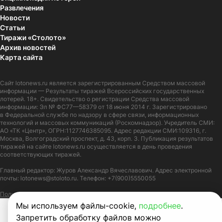
Развлечения
Новости
Статьи
Тиражи «Столото»
Архив новостей
Карта сайта
Сайт
lotonews.ru
является зарегистрированным Средством массовой
информации — Результаты тиражей Всероссийских государственных
лотерей. 18+. Свидетельство о регистрации Средства массовой
информации: Эл № ФС77—58379 от 18 июня 2014 г. Зарегистрировано
в Федеральной службе по надзору в сфере связи, информационных
технологий и массовых коммуникаций (Роскомнадзор). Учредитель СМИ:
АО «ТК «Центр», ОГРН:1127746385095. Адрес редакции СМИ:109316, г.
Москва, Волгоградский проспект, д. 43, корп. 3. Публикация результатов
тиражей на сайте lotonews.ru осуществляется в день проведения
соответствующих тиражей.
Главный редактор: Журов Александр Вячеславович. Адрес электронной
почты:
lotonews@stoloto.ru.
Телефон:
+7(900)5550055
Политика в отношении обработки персональных данных
Правила Cookie
Мы используем файлы-cookie,
подробнее
.
Запретить обработку файлов можно