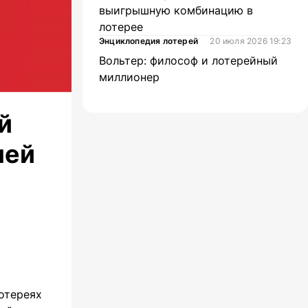
выигрышную комбинацию в
лотерее
Энциклопедия лотерей
20 июля 2026 19:23
Вольтер: философ и лотерейный
миллионер
й
лей
отереях