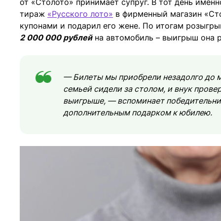
от «Столото» принимает супруг. В тот день именн
тираж
«Русского лото»
в фирменный магазин «Сто
купонами и подарил его жене. По итогам розыгр
2 000 000 рублей
на автомобиль – выигрыш она 
— Билеты мы приобрели незадолго до м
семьей сидели за столом, и внук прове
выигрыше, — вспоминает победительниц
дополнительным подарком к юбилею.