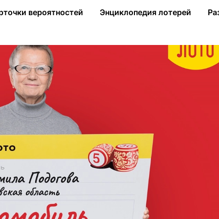
ой области выиграла в «Русское лото» 2 млн рублей на авто
рточки вероятностей
Энциклопедия лотерей
Ра