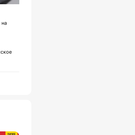
 на
сское