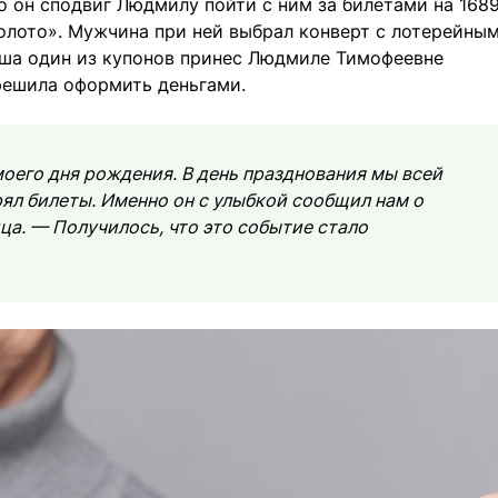
о он сподвиг Людмилу пойти с ним за билетами на 168
лото». Мужчина при ней выбрал конверт с лотерейны
ыша один из купонов принес Людмиле Тимофеевне
решила оформить деньгами.
оего дня рождения. В день празднования мы всей
рял билеты. Именно он с улыбкой сообщил нам о
а. — Получилось, что это событие стало