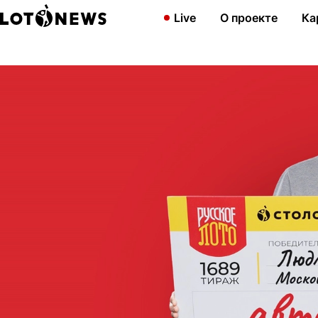
Главная
Новости
«Подарок к юбилею». Жительница Московск
Live
О проекте
Ка