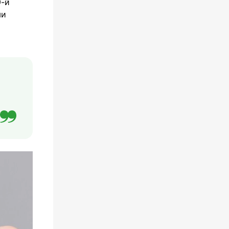
9-й
ми