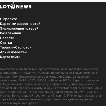
О проекте
Карточки вероятностей
Энциклопедия лотерей
Развлечения
Новости
Статьи
Тиражи «Столото»
Архив новостей
Карта сайта
Сайт
lotonews.ru
является зарегистрированным Средством массовой
информации — Результаты тиражей Всероссийских государственных
лотерей. 18+. Свидетельство о регистрации Средства массовой
информации: Эл № ФС77—58379 от 18 июня 2014 г. Зарегистрировано
в Федеральной службе по надзору в сфере связи, информационных
технологий и массовых коммуникаций (Роскомнадзор). Учредитель СМИ:
АО «ТК «Центр», ОГРН:1127746385095. Адрес редакции СМИ:109316, г.
Москва, Волгоградский проспект, д. 43, корп. 3. Публикация результатов
тиражей на сайте lotonews.ru осуществляется в день проведения
соответствующих тиражей.