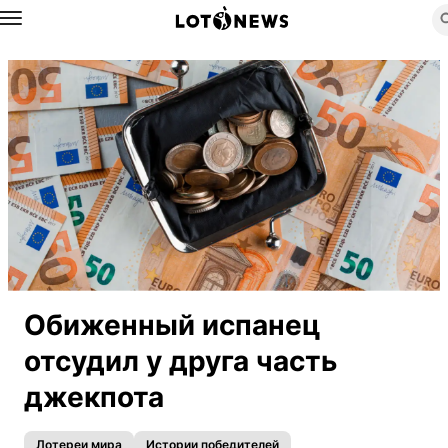
Назад
Обиженный испанец
отсудил у друга часть
джекпота
Лотереи мира
Истории победителей