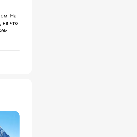
ром. На
 на что
жем