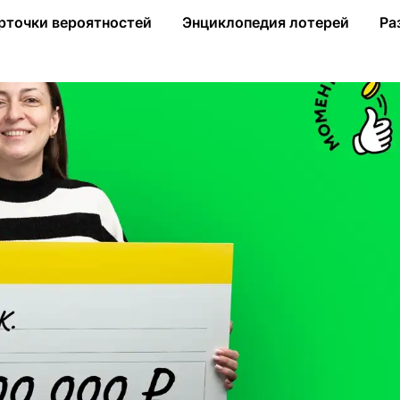
впервые купила билеты лотереи от «Столото» и выиграла 1 млн
рточки вероятностей
Энциклопедия лотерей
Ра