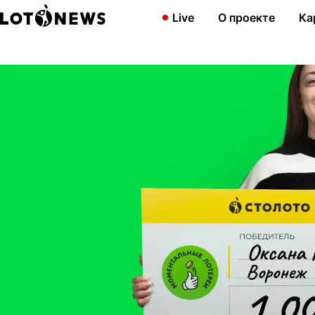
Главная
Новости
Новичкам везет: домохозяйка из Воронежа 
Live
О проекте
Ка